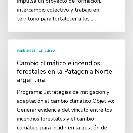
impulsa un proyecto de formación,
biodiversidad
intercambio colectivo y trabajo en
territorio para fortalecer a los…
Cambio
Ambiente
En curso
climático
e
Cambio climático e incendios
incendios
forestales en la Patagonia Norte
argentina
forestales
en
Programa: Estrategias de mitigación y
la
adaptación al cambio climático Objetivo:
Patagonia
Generar evidencia del vínculo entre los
Norte
incendios forestales y el cambio
argentina
climático para incidir en la gestión de