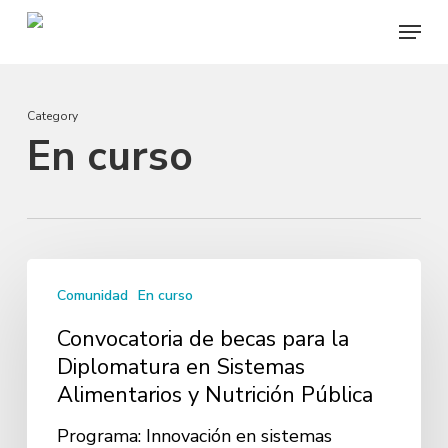
Skip
Menu
to
main
content
Category
En curso
Convocatoria
Comunidad
En curso
de
becas
Convocatoria de becas para la
para
Diplomatura en Sistemas
Alimentarios y Nutrición Pública
la
Diplomatura
Programa: Innovación en sistemas