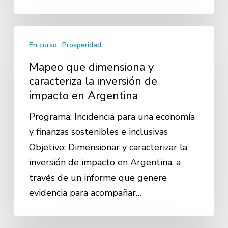
Mapeo
En curso
Prosperidad
que
dimensiona
Mapeo que dimensiona y
y
caracteriza la inversión de
impacto en Argentina
caracteriza
la
Programa: Incidencia para una economía
inversión
y finanzas sostenibles e inclusivas
de
Objetivo: Dimensionar y caracterizar la
impacto
inversión de impacto en Argentina, a
en
través de un informe que genere
Argentina
evidencia para acompañar…