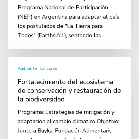
Programa Nacional de Participación
(NEP) en Argentina para adaptar al país
los postulados de "La Tierra para
Todos" (Earth4All), sentando las…
Fortalecimiento
Ambiente
En curso
del
ecosistema
Fortalecimiento del ecosistema
de
de conservación y restauración de
la biodiversidad
conservación
y
Programa: Estrategias de mitigación y
restauración
adaptación al cambio climático Objetivo:
de
Junto a Bayka, Fundación Alimentaris
la