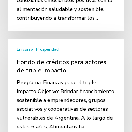
conexiones emocionales positivas con la
alimentación saludable y sostenible,
contribuyendo a transformar los…
Fondo
En curso
Prosperidad
de
créditos
Fondo de créditos para actores
para
de triple impacto
actores
Programa: Finanzas para el triple
de
impacto Objetivo: Brindar financiamiento
triple
sostenible a emprendedores, grupos
impacto
asociativos y cooperativas de sectores
vulnerables de Argentina. A lo largo de
estos 6 años, Alimentaris ha…