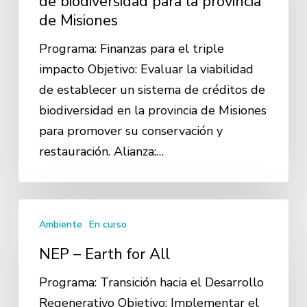
de biodiversidad para la provincia
de Misiones
créditos
de
Programa: Finanzas para el triple
biodiversidad
impacto Objetivo: Evaluar la viabilidad
para
de establecer un sistema de créditos de
la
biodiversidad en la provincia de Misiones
provincia
para promover su conservación y
de
restauración. Alianza:…
Misiones
NEP
Ambiente
En curso
–
Earth
NEP – Earth for All
for
Programa: Transición hacia el Desarrollo
All
Regenerativo Objetivo: Implementar el