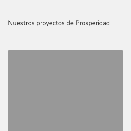
Nuestros proyectos de Prosperidad
Fortalecimiento
de
la
piscicultura
restaurativa
en
Misiones
y
su