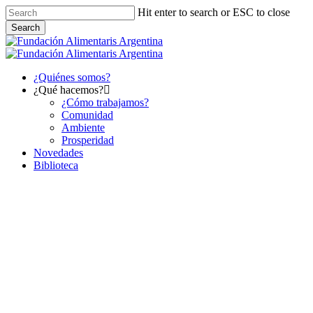
Skip
Hit enter to search or ESC to close
to
Search
main
Close
content
Search
Menu
¿Quiénes somos?
¿Qué hacemos?
¿Cómo trabajamos?
Comunidad
Ambiente
Prosperidad
Novedades
Biblioteca
Novedades
Lanzamiento de una
convocatoria para fortalecer la