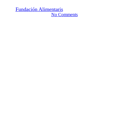
agroecología en la Patagonia
By
Fundación Alimentaris
mayo 20, 2026
mayo 25th, 2026
No Comments