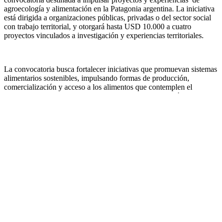
agroecología y alimentación en la Patagonia argentina. La iniciativa
está dirigida a organizaciones públicas, privadas o del sector social
con trabajo territorial, y otorgará hasta USD 10.000 a cuatro
proyectos vinculados a investigación y experiencias territoriales.
La convocatoria busca fortalecer iniciativas que promuevan sistemas
alimentarios sostenibles, impulsando formas de producción,
comercialización y acceso a los alimentos que contemplen el
cuidado del ambiente, el arraigo territorial y las economías locales.
“
Para Fundación Alimentaris, impulsar proyectos agroecológicos
en la Patagonia argentina es una forma concreta de fortalecer a las
comunidades que ya sostienen estas experiencias, promoviendo más
herramientas, más visibilidad y mayores oportunidades para
ampliar su impacto territorial
”, señaló
Joaquín González
Cosiorovski, director de Ambiente de Fundación Alimentaris.
El lanzamiento se realizó de manera presencial y
virtual
en
Fundación Cooperar, a través de un conversatorio sobre